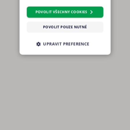
a mohli anonymně analyzovat
návštěvnost, využíváme soubory
POVOLIT VŠECHNY COOKIES
cookies, které sdílíme se svými
partnery pro sociální média, inzerci
POVOLIT POUZE NUTNÉ
a analýzu. Některé typy cookies
(výkonové soubory, soubory cílení,
UPRAVIT PREFERENCE
funkční soubory, nezařazené
soubory) můžeme využívat pouze s
NEZBYTNĚ NUTNÉ SOUBORY
Vaším předchozím souhlasem, který
můžete udělit zaškrtnutím políčka u
příslušného druhu cookies pod
VÝKONOVÉ SOUBORY
tlačítkem „Upravit preference“.
Souhlas s použitím všech těchto
SOUBORY CÍLENÍ
typů cookies můžete udělit také
jednoduše jedním kliknutím na
FUNKČNÍ SOUBORY
tlačítko „Povolit všechny cookies“.
Pokud si nepřejete udělit souhlas s
NEZAŘAZENÉ SOUBORY
používáním žádného z volitelných
typů cookies, klikněte na tlačítko