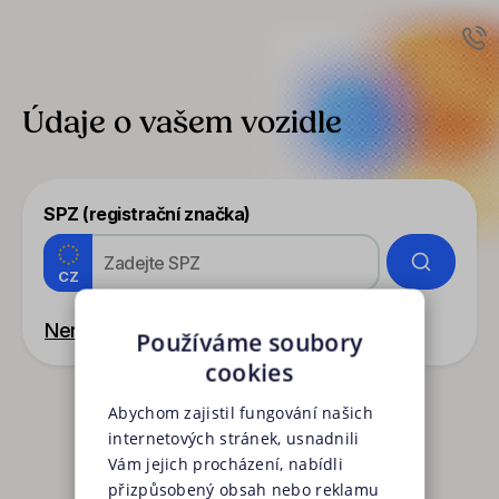
Kalkulačka pojištění auta - Údaje o voze
Údaje o vašem vozidle
SPZ (registrační značka)
CZ
Nemáte SPZ? Vyplňte údaje ručně
Používáme soubory
cookies
Abychom zajistil fungování našich
internetových stránek, usnadnili
Vám jejich procházení, nabídli
přizpůsobený obsah nebo reklamu